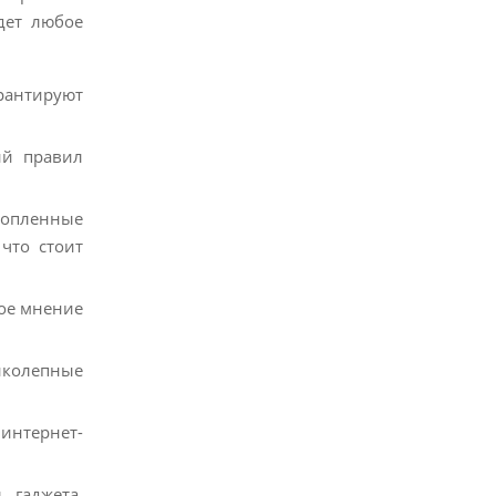
дет любое
рантируют
ий правил
копленные
что стоит
ное мнение
иколепные
интернет-
 гаджета,