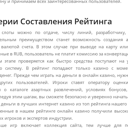
ну и принимаем всех заинтересованных пользователей.
ерии Составления Рейтинга
 слоты можно по отдаче, числу линий, разработчику, 
ельным преимуществом станет возможность создания а
 валютой счета. В этом случае при выводе на карту или
ые в RUB, пользователь не платит комиссию за конвертаци
м этапе проверяется как быстро средства поступают на 
ю систему. В рейтинг попадают только казино с мом
енег. Прежде чем играть на деньги в онлайн казино, нуж
ругих пользователей. Игроки ставят оператору оценки
 о каталоге азартных развлечений, условиях бонусов,
ледуя этим шагам, вы сможете безопасно и уверенно начать
деньги в лучших интернет казино из топ рейтинга нашего 
ленные в нашем рейтинге онлайн казино получили высок
х игроков и экспертов индустрии.
ше игр включает коллекция сайта, тем лучше для по