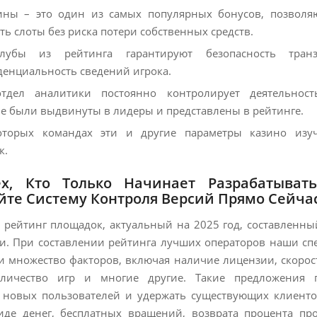
ины – это один из самых популярных бонусов, позвол
ть слоты без риска потери собственных средств.
лубы из рейтинга гарантируют безопасность тран
енциальность сведений игрока.
тдел аналитики постоянно контролирует деятельност
е были выдвинуты в лидеры и представлены в рейтинге.
оторых командах эти и другие параметры казино изу
к.
х, Кто Только Начинает Разрабатыват
йте Систему Контроля Версий Прямо Сейча
 рейтинг площадок, актуальный на 2025 год, составленн
ми. При составлении рейтинга лучших операторов наши сп
и множество факторов, включая наличие лицензии, скорос
оличество игр и многие другие. Такие предложения 
 новых пользователей и удержать существующих клиенто
иде денег, бесплатных вращений, возврата процента пр