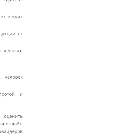
ез веских
дукции от
 депозит,
.
, человек
иротой и
 оценить
ля онлайн
овайдеров