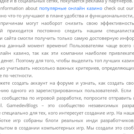
дке и в социальных сетях, покупается реклама у партнеров.
information about
популярные онлайн казино
check out our
но что-то улучшают в плане удобства и функциональности,
 причинам могут наоборот снизить свою эффективность
й приходится постоянно следить нашим специалист
ли сайта смогли получить только самую достоверную инфо
 на данный момент времени! Пользователям чаще всего 
нлайн казино, так как эти компании наиболее привлекат
денег. Поэтому для того, чтобы выделить топ лучших кази
мо учитывать несколько важных критериев, определяющих
е по честности.
ете создать аккаунт на форуме и узнать, как создать св
нию одного из зарегистрированных пользователей. Если 
з сообщества по игровой разработке, попросите отправить
l. GamedevBlogs – это сообщество независимых разра
 специально для тех, кого интересует создание игр. На на
ботке игр собраны блоги реальных инди разработчиков
пытом в создании компьютерных игр. Мы создали это соо