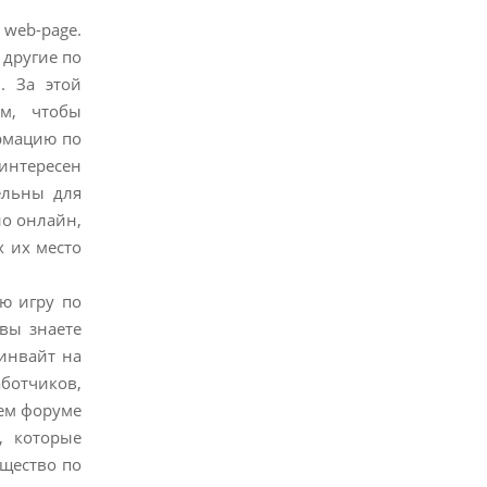
 web-page.
 другие по
. За этой
ам, чтобы
рмацию по
интересен
ельны для
но онлайн,
 их место
ою игру по
вы знаете
 инвайт на
ботчиков,
шем форуме
, которые
бщество по