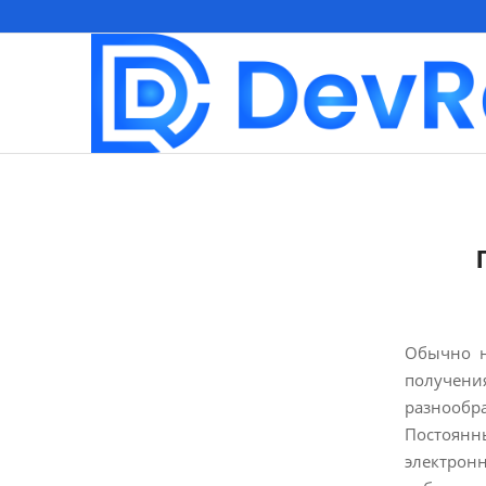
Обычно н
получени
разнооб
Постоянн
электрон