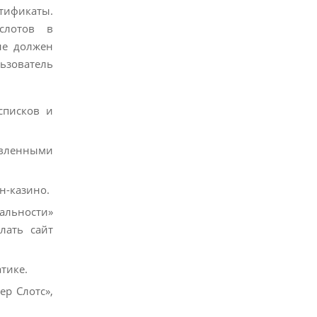
тификаты.
слотов в
не должен
ьзователь
списков и
овленными
н-казино.
альности»
лать сайт
тике.
ер Слотс»,